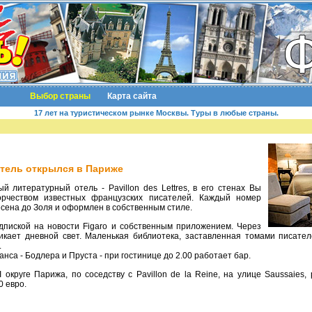
Выбор страны
Карта сайта
17 лет на туристическом рынке Москвы. Туры в любые страны.
тель открылся в Париже
орчеством известных французских писателей. Каждый номер
сена до Золя и оформлен в собственным стиле.
икает дневной свет. Маленькая библиотека, заставленная томами писател
.
нса - Бодлера и Пруста - при гостинице до 2.00 работает бар.
0 евро.