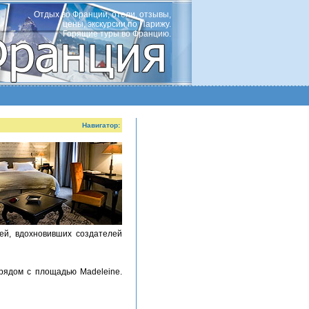
Отдых во Франции, отели, отзывы,
цены, экскурсии по Парижу.
Горящие туры во Францию.
Навигатор:
ей, вдохновивших создателей