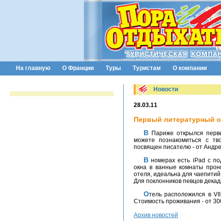
На главную
О Франции
Туры
Туристам
О компании
Новости
28.03.11
Первый литературный о
В Париже открылся первый литературный отель - Pavillon des Lettres, в его стенах Вы
можете познакомиться с тв
посвящен писателю - от Андре
В номерах есть iPad с подпиской на новости Figaro и собственным приложением. Через
окна в ванные комнаты прон
отеля, идеальна для чаепитий
Для поклонников певцов декада
Отель расположился в VIII округе Парижа, по соседству с Pavillon de la Reine, на улице Saussaies, рядом с площадью Madeleine.
Стоимость проживания - от 30
Архив новостей